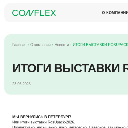
О КОМПАНИ
ИСТОРИЯ
Главная
О компании
Новости
ИТОГИ ВЫСТАВКИ ROSUPACK 
НОВОСТИ
НАГРАДЫ
ИТОГИ ВЫСТАВКИ R
КОМАНДА
ОТЗЫВЫ
МЕРОПРИЯТ
23.06.2026
КОРПОРАТИ
ПОЛИТИКА 
ПЕРСОНАЛЬ
МЫ ВЕРНУЛИСЬ В ПЕТЕРБУРГ!
Или итоги выставки RosUpack-2026.
Продуктивно, насыщенно, ярко, интересно. Наверное, так можно 