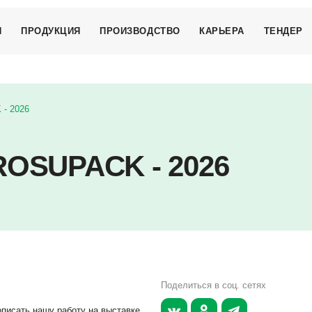
И
ПРОДУКЦИЯ
ПРОИЗВОДСТВО
КАРЬЕРА
ТЕНДЕР
КОНДИТЕРСКИЕ ИЗДЕЛИЯ
МЕРОПРИЯТИЯ
- 2026
ЗАМОРОЖЕННАЯ
ПРОДУКЦИЯ
КОФЕ И ЧАЙ
OSUPACK - 2026
МОЛОЧНЫЕ ПРОДУКТЫ
НАПИТКИ
ИЯ
ПРОМТОВАРЫ
ВНАЯ ЭТИКА
КОСМЕТИЧЕСКИЕ СРЕДСТВА
ОБРАБОТКИ
НЫХ ДАННЫХ
СУБЛИМИРОВАННЫЕ
ПРОДУКТЫ
Поделиться в соц. сетях
КОРМА ДЛЯ ЖИВОТНЫХ
описать нашу работу на выставке
СЫПУЧИЕ ПРОДУКТЫ