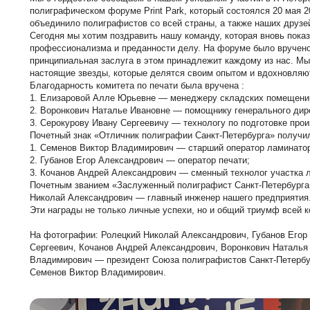
полиграфическом форуме Print Park, который состоялся 20 мая 2
объединило полиграфистов со всей страны, а также наших друзе
Сегодня мы хотим поздравить нашу команду, которая вновь пока
профессионализма и преданности делу. На форуме было вручено
принципиальная заслуга в этом принадлежит каждому из нас. Мы 
настоящие звезды, которые делятся своим опытом и вдохновля
Благодарность комитета по печати была вручена :
1. Елизаровой Алле Юрьевне — менеджеру складских помещени
2. Воронкович Наталье Ивановне — помощнику генерального дир
3. Серокурову Ивану Сергеевичу — технологу по подготовке прои
Почетный знак «Отличник полиграфии Санкт-Петербурга» получи
1. Семенов Виктор Владимирович — старший оператор ламинато
2. Губанов Егор Александрович — оператор печати;
3. Кочанов Андрей Александрович — сменный технолог участка 
Почетным званием «Заслуженный полиграфист Санкт-Петербурга
Николай Александрович — главный инженер нашего предприятия
Эти награды не только личные успехи, но и общий триумф всей 
На фотографии: Ролецкий Николай Александрович, Губанов Егор
Сергеевич, Кочанов Андрей Александрович, Воронкович Наталья
Владимирович — президент Союза полиграфистов Санкт-Петербу
Семенов Виктор Владимирович.