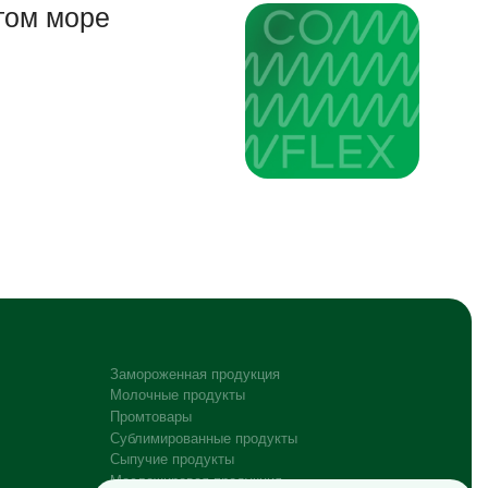
том море
Замороженная продукция
Молочные продукты
Промтовары
Сублимированные продукты
Сыпучие продукты
Масложировая продукция