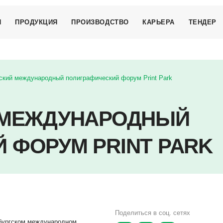
И
ПРОДУКЦИЯ
ПРОИЗВОДСТВО
КАРЬЕРА
ТЕНДЕР
КОНДИТЕРСКИЕ ИЗДЕЛИЯ
МЕРОПРИЯТИЯ
ский международный полиграфический форум Print Park
ЗАМОРОЖЕННАЯ
ПРОДУКЦИЯ
КОФЕ И ЧАЙ
Й МЕЖДУНАРОДНЫЙ
МОЛОЧНЫЕ ПРОДУКТЫ
НАПИТКИ
 ФОРУМ PRINT PARK
ИЯ
ПРОМТОВАРЫ
ВНАЯ ЭТИКА
КОСМЕТИЧЕСКИЕ СРЕДСТВА
ОБРАБОТКИ
НЫХ ДАННЫХ
СУБЛИМИРОВАННЫЕ
ПРОДУКТЫ
КОРМА ДЛЯ ЖИВОТНЫХ
Поделиться в соц. сетях
рбургском международном
СЫПУЧИЕ ПРОДУКТЫ