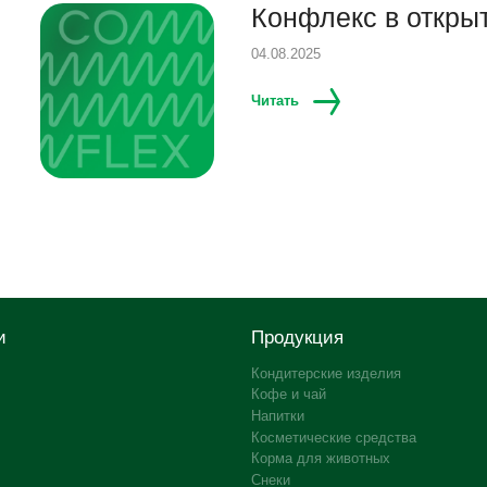
Конфлекс в откры
04.08.2025
Читать
и
Продукция
Кондитерские изделия
Кофе и чай
Напитки
Косметические средства
Корма для животных
Снеки