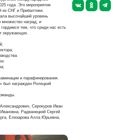
025 года. Это мероприятие
СНЕКИ
й из СНГ и Прибалтики.
зала высочайший уровень
МАСЛОЖИРОВАЯ
 множество наград, и
ПРОДУКЦИЯ
гордимся тем, что среди нас есть
ют окружающих.
СОУСЫ, ЖИДКИЕ СПЕЦИИ
й;
ДРУГОЕ
ектора;
R & D
зводства.
ли:
ра;
ламинации и парафинирования.
» был награжден Ролецкий
.
команды.
 Александрович, Серокуров Иван
 Ивановна, Радванецкий Сергей
рга, Елизарова Алла Юрьевна,