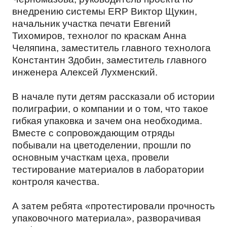
СУБЛИМИРОВАННЫЕ ПРОДУКТЫ
ПЕРСОНАЛЬНЫХ ДАННЫХ
внедрению системы ERP Виктор Щукин,
начальник участка печати Евгений
Тихомиров, технолог по краскам Анна
КОРМА ДЛЯ ЖИВОТНЫХ
Челяпина, заместитель главного технолога
Константин Здобин, заместитель главного
инженера Алексей Лухменский.
СЫПУЧИЕ ПРОДУКТЫ
В начале пути детям рассказали об истории
полиграфии, о компании и о том, что такое
гибкая упаковка и зачем она необходима.
Вместе с сопровождающим отряды
СНЕКИ
побывали на цветоделении, прошли по
основным участкам цеха, провели
тестирование материалов в лаборатории
контроля качества.
МАСЛОЖИРОВАЯ ПРОДУКЦИЯ
А затем ребята «протестировали прочность
упаковочного материала», разворачивая