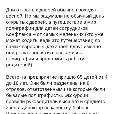
КАРЬЕРА
Дни открытых дверей обычно проходят
весной. Но мы задумали не обычный день
открытых дверей, а путешествие в мир
КОМАНДА
МОЛОЧНЫЕ ПРОДУКТЫ
полиграфии для детей сотрудников
ТЕНДЕР
Конфлекса – от самых маленьких (кто уже
может ходить, ведь это путешествие!) до
ОТЗЫВЫ
НАПИТКИ
самых взрослых (кто знает, вдруг именно
они решат посвятить свою жизнь
КОНТАКТЫ
полиграфии и продолжить работу
родителей).
МЕРОПРИЯТИЯ
ПРОМТОВАРЫ
Всего на предприятие пришло 65 детей от 4
EN
до 18 лет. Они были разделены на 8
отрядов, ответственными за которые были
КОРПОРАТИВНАЯ ЭТИКА
КОСМЕТИЧЕСКИЕ СРЕДСТВА
бывалые полиграфисты. Экскурсии
провели руководители высшего и среднего
звена: директор по качеству Любовь
ПОЛИТИКА ОБРАБОТКИ
Черномазова, руководитель проекта по