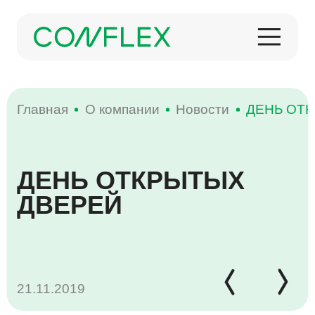
Главная
О компании
Новости
ДЕНЬ ОТ
О КОМПАНИИ
ДЕНЬ ОТКРЫТЫХ
ИСТОРИЯ
КОНДИТЕРСКИЕ ИЗДЕЛИЯ
МЕРОПРИЯТИЯ
ДВЕРЕЙ
ПРОДУКЦИЯ
НОВОСТИ
ЗАМОРОЖЕННАЯ ПРОДУКЦИЯ
ПРОИЗВОДСТВО
21.11.2019
НАГРАДЫ
КОФЕ И ЧАЙ