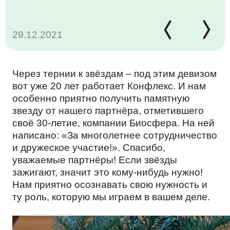
КАРЬЕРА
29.12.2021
КОМАНДА
МОЛОЧНЫЕ ПРОДУКТЫ
ТЕНДЕР
Через тернии к звёздам – под этим девизом
вот уже 20 лет работает Конфлекс. И нам
ОТЗЫВЫ
НАПИТКИ
особенно приятно получить памятную
КОНТАКТЫ
звезду от нашего партнёра, отметившего
своё 30-летие, компании Биосфера. На ней
написано: «За многолетнее сотрудничество
МЕРОПРИЯТИЯ
ПРОМТОВАРЫ
и дружеское участие!». Спасибо,
EN
уважаемые партнёры! Если звёзды
зажигают, значит это кому-нибудь нужно!
Нам приятно осознавать свою нужность и
КОРПОРАТИВНАЯ ЭТИКА
КОСМЕТИЧЕСКИЕ СРЕДСТВА
ту роль, которую мы играем в вашем деле.
ПОЛИТИКА ОБРАБОТКИ