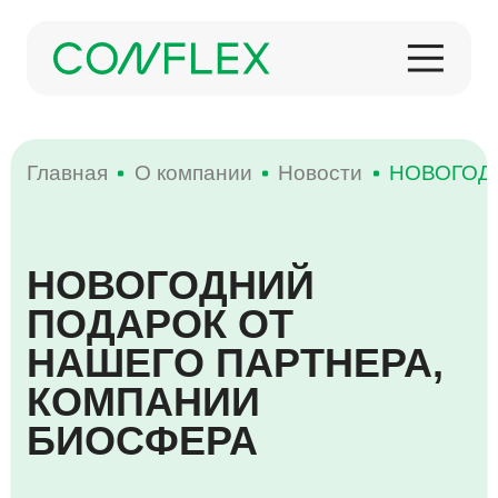
Главная
О компании
Новости
НОВОГОД
О КОМПАНИИ
НОВОГОДНИЙ
ИСТОРИЯ
КОНДИТЕРСКИЕ ИЗДЕЛИЯ
МЕРОПРИЯТИЯ
ПОДАРОК ОТ
ПРОДУКЦИЯ
НАШЕГО ПАРТНЕРА,
КОМПАНИИ
НОВОСТИ
ЗАМОРОЖЕННАЯ ПРОДУКЦИЯ
БИОСФЕРА
ПРОИЗВОДСТВО
НАГРАДЫ
КОФЕ И ЧАЙ