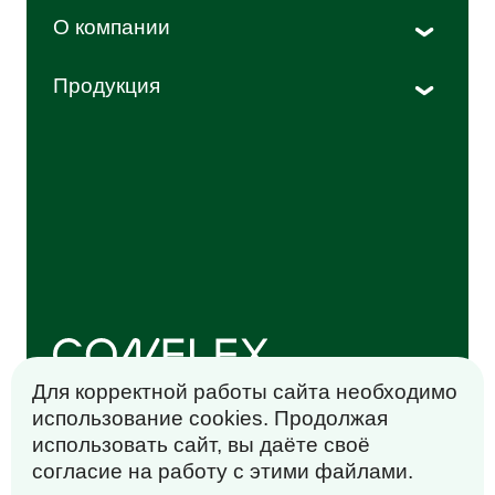
Мероприятия
О компании
История
Продукция
Новости
Кондитерские изделия
Награды
Замороженная продукция
Команда
Кофе и чай
Отзывы
Молочные продукты
Мероприятия
Напитки
Корпоративная этика
Промтовары
Политика обработки персональных
данных
Косметические средства
Сублимированные продукты
Для корректной работы сайта необходимо
Корма для животных
использование cookies. Продолжая
Разработано в
Сыпучие продукты
использовать сайт, вы даёте своё
согласие на работу с этими файлами.
Снеки