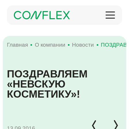
Главная
О компании
Новости
ПОЗДРАВ
О КОМПАНИИ
ПОЗДРАВЛЯЕМ
ИСТОРИЯ
КОНДИТЕРСКИЕ ИЗДЕЛИЯ
МЕРОПРИЯТИЯ
«НЕВСКУЮ
ПРОДУКЦИЯ
КОСМЕТИКУ»!
НОВОСТИ
ЗАМОРОЖЕННАЯ ПРОДУКЦИЯ
ПРОИЗВОДСТВО
13.09.2016
НАГРАДЫ
КОФЕ И ЧАЙ