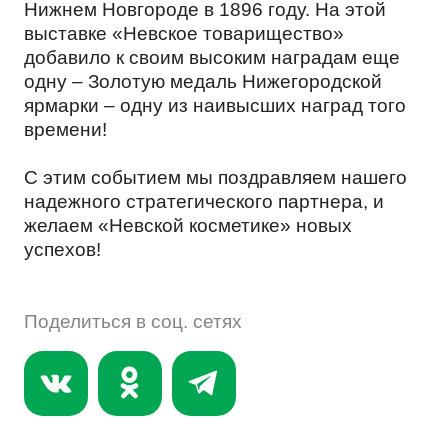
СУБЛИМИРОВАННЫЕ ПРОДУКТЫ
Нижнем Новгороде в 1896 году. На этой
ПЕРСОНАЛЬНЫХ ДАННЫХ
выставке «Невское товарищество»
добавило к своим высоким наградам еще
одну – Золотую медаль Нижегородской
КОРМА ДЛЯ ЖИВОТНЫХ
ярмарки – одну из наивысших наград того
времени!
С этим событием мы поздравляем нашего
СЫПУЧИЕ ПРОДУКТЫ
надежного стратегического партнера, и
желаем «Невской косметике» новых
успехов!
СНЕКИ
Поделиться в соц. сетях
МАСЛОЖИРОВАЯ ПРОДУКЦИЯ