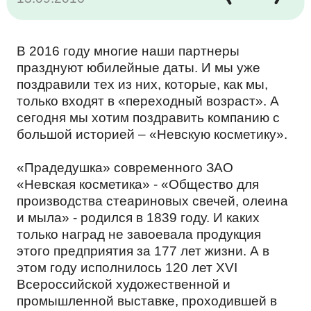
КАРЬЕРА
В 2016 году многие наши партнеры
КОМАНДА
МОЛОЧНЫЕ ПРОДУКТЫ
празднуют юбилейные даты. И мы уже
поздравили тех из них, которые, как мы,
ТЕНДЕР
только входят в «переходный возраст». А
сегодня мы хотим поздравить компанию с
ОТЗЫВЫ
НАПИТКИ
большой историей – «Невскую косметику».
КОНТАКТЫ
«Прадедушка» современного ЗАО
«Невская косметика» - «Общество для
МЕРОПРИЯТИЯ
ПРОМТОВАРЫ
производства стеариновых свечей, олеина
EN
и мыла» - родился в 1839 году. И каких
только наград не завоевала продукция
КОРПОРАТИВНАЯ ЭТИКА
КОСМЕТИЧЕСКИЕ СРЕДСТВА
этого предприятия за 177 лет жизни. А в
этом году исполнилось 120 лет XVI
Всероссийской художественной и
промышленной выставке, проходившей в
ПОЛИТИКА ОБРАБОТКИ