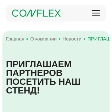
Главная
О компании
Новости
ПРИГЛАШ
О КОМПАНИИ
ПРИГЛАШАЕМ
ИСТОРИЯ
КОНДИТЕРСКИЕ ИЗДЕЛИЯ
МЕРОПРИЯТИЯ
ПАРТНЕРОВ
ПРОДУКЦИЯ
ПОСЕТИТЬ НАШ
СТЕНД!
НОВОСТИ
ЗАМОРОЖЕННАЯ ПРОДУКЦИЯ
ПРОИЗВОДСТВО
НАГРАДЫ
КОФЕ И ЧАЙ