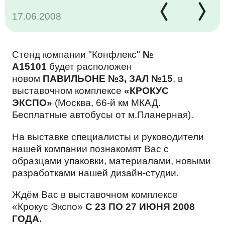
17.06.2008
КАРЬЕРА
КОМАНДА
МОЛОЧНЫЕ ПРОДУКТЫ
Cтенд компании "Конфлекс"
№
ТЕНДЕР
А15101
будет расположен
новом
ПАВИЛЬОНЕ №3, ЗАЛ №15
, в
ОТЗЫВЫ
НАПИТКИ
выставочном комплексе
«КРОКУС
ЭКСПО»
(Москва, 66-й км МКАД.
КОНТАКТЫ
Бесплатные автобусы от м.Планерная).
МЕРОПРИЯТИЯ
ПРОМТОВАРЫ
На выставке специалисты и руководители
нашей компании познакомят Вас с
EN
образцами упаковки, материалами, новыми
разработками нашей дизайн-студии.
КОРПОРАТИВНАЯ ЭТИКА
КОСМЕТИЧЕСКИЕ СРЕДСТВА
Ждём Вас в выставочном комплексе
«Крокус Экспо»
С 23 ПО 27 ИЮНЯ 2008
ГОДА.
ПОЛИТИКА ОБРАБОТКИ