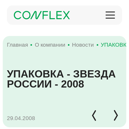
Главная
О компании
Новости
УПАКОВКА
О КОМПАНИИ
УПАКОВКА - ЗВЕЗДА
ИСТОРИЯ
КОНДИТЕРСКИЕ ИЗДЕЛИЯ
МЕРОПРИЯТИЯ
РОССИИ - 2008
ПРОДУКЦИЯ
НОВОСТИ
ЗАМОРОЖЕННАЯ ПРОДУКЦИЯ
ПРОИЗВОДСТВО
29.04.2008
НАГРАДЫ
КОФЕ И ЧАЙ