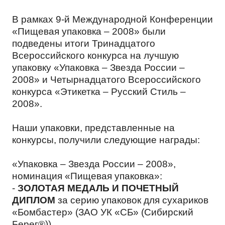
КАРЬЕРА
В рамках 9-й Международной Конференции
«Пищевая упаковка – 2008» были
подведены итоги Тринадцатого
КОМАНДА
МОЛОЧНЫЕ ПРОДУКТЫ
Всероссийского конкурса на лучшую
ТЕНДЕР
упаковку «Упаковка – Звезда России –
2008» и Четырнадцатого Всероссийского
ОТЗЫВЫ
НАПИТКИ
конкурса «Этикетка – Русский Стиль –
2008».
КОНТАКТЫ
Наши упаковки, представленные на
МЕРОПРИЯТИЯ
ПРОМТОВАРЫ
конкурсы, получили следующие награды:
EN
«Упаковка – Звезда России – 2008»,
номинация «Пищевая упаковка»:
КОРПОРАТИВНАЯ ЭТИКА
КОСМЕТИЧЕСКИЕ СРЕДСТВА
-
ЗОЛОТАЯ МЕДАЛЬ И ПОЧЕТНЫЙ
ДИПЛОМ
за серию упаковок для сухариков
«Бомбастер» (ЗАО УК «СБ» (Сибирский
ПОЛИТИКА ОБРАБОТКИ
Берег®))